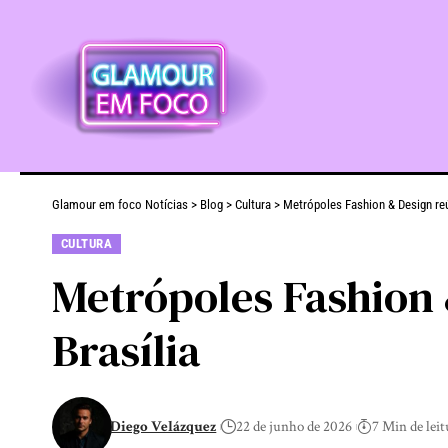
Glamour em foco Notícias
>
Blog
>
Cultura
>
Metrópoles Fashion & Design reú
CULTURA
Metrópoles Fashion 
Brasília
Diego Velázquez
22 de junho de 2026
7 Min de leit