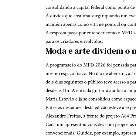
consolidando a capital federal como ponto 
A dúvida que costuma surgir quando um evento
mantém apenas como vitrine pontual ou contr
A resposta passa por entender como o MFD se 
para os criadores envolvidos.
Moda e arte dividem o
A programação do MFD 2026 foi pensada para 
mesmo espaço físico. No dia de abertura, a á
dois dias seguintes o público teve acesso a p
desde as 11h. A entrada gratuita ajudou a ampl
Maria Estevão e já se consolidou como espaço d
Entre os destaques desta edição esteve a expos
Alexandre Freitas, à frente do projeto A84 P
Cada um apresentou coleções com propostas dis
convencionais. Guiddz, por exemplo, apresen