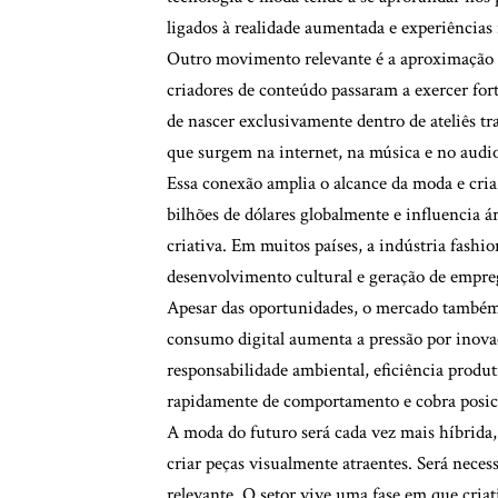
ligados à realidade aumentada e experiências 
Outro movimento relevante é a aproximação e
criadores de conteúdo passaram a exercer for
de nascer exclusivamente dentro de ateliês t
que surgem na internet, na música e no audio
Essa conexão amplia o alcance da moda e cri
bilhões de dólares globalmente e influencia 
criativa. Em muitos países, a indústria fashi
desenvolvimento cultural e geração de empre
Apesar das oportunidades, o mercado também 
consumo digital aumenta a pressão por inovaç
responsabilidade ambiental, eficiência prod
rapidamente de comportamento e cobra posic
A moda do futuro será cada vez mais híbrida,
criar peças visualmente atraentes. Será necess
relevante. O setor vive uma fase em que cria