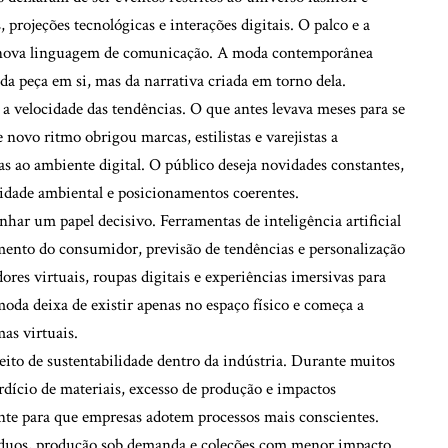
projeções tecnológicas e interações digitais. O palco e a
 nova linguagem de comunicação. A moda contemporânea
da peça em si, mas da narrativa criada em torno dela.
a velocidade das tendências. O que antes levava meses para se
 novo ritmo obrigou marcas, estilistas e varejistas a
as ao ambiente digital. O público deseja novidades constantes,
idade ambiental e posicionamentos coerentes.
har um papel decisivo. Ferramentas de inteligência artificial
mento do consumidor, previsão de tendências e personalização
res virtuais, roupas digitais e experiências imersivas para
oda deixa de existir apenas no espaço físico e começa a
as virtuais.
ito de sustentabilidade dentro da indústria. Durante muitos
erdício de materiais, excesso de produção e impactos
nte para que empresas adotem processos mais conscientes.
síduos, produção sob demanda e coleções com menor impacto