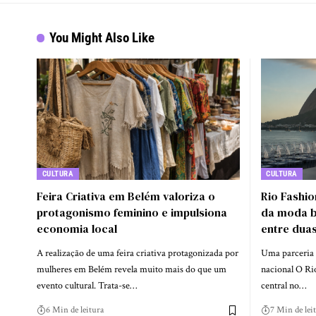
You Might Also Like
CULTURA
CULTURA
Feira Criativa em Belém valoriza o
Rio Fashi
protagonismo feminino e impulsiona
da moda br
economia local
entre duas
A realização de uma feira criativa protagonizada por
Uma parceria
mulheres em Belém revela muito mais do que um
nacional O Rio
evento cultural. Trata-se…
central no…
6 Min de leitura
7 Min de lei