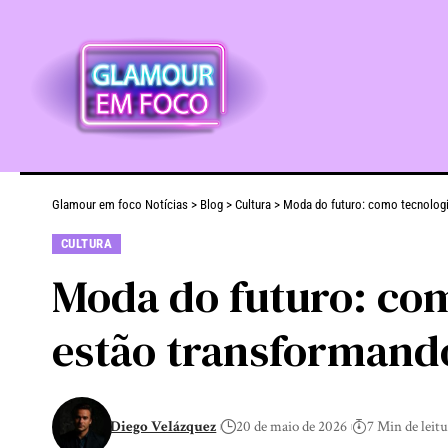
Glamour em foco Notícias
>
Blog
>
Cultura
>
Moda do futuro: como tecnologi
CULTURA
Moda do futuro: com
estão transformand
Diego Velázquez
20 de maio de 2026
7 Min de leit