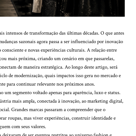
is intensos de transformação das últimas décadas. O que antes
 mudanças sazonais agora passa a ser influenciado por inovação
consciente e novas experiências culturais. A relação entre
icou mais próxima, criando um cenário em que passarelas,
conectam de maneira estratégica. Ao longo deste artigo, será
clo de modernização, quais impactos isso gera no mercado e
ente para continuar relevante nos próximos anos.
o um segmento voltado apenas para aparência, luxo e status.
ústria mais ampla, conectada à inovação, ao marketing digital,
 social. Grandes marcas passaram a compreender que o
r roupas, mas viver experiências, construir identidade e
oguem com seus valores.
s deixaram de ser eventos restritos ao universo fashion e