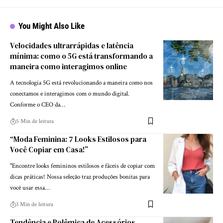
You Might Also Like
Velocidades ultrarrápidas e latência
mínima: como o 5G está transformando a
maneira como interagimos online
A tecnologia 5G está revolucionando a maneira como nos
conectamos e interagimos com o mundo digital.
Conforme o CEO da…
5 Min de leitura
“Moda Feminina: 7 Looks Estilosos para
Você Copiar em Casa!”
"Encontre looks femininos estilosos e fáceis de copiar com
dicas práticas! Nossa seleção traz produções bonitas para
você usar essa…
3 Min de leitura
Tendência e Polêmica de Acessórios