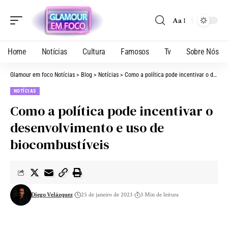
Aa
Home
Notícias
Cultura
Famosos
Tv
Sobre Nós
Glamour em foco Notícias
>
Blog
>
Notícias
>
Como a política pode incentivar o desenvolvimento e uso de biocombustíveis
NOTÍCIAS
Como a política pode incentivar o
desenvolvimento e uso de
biocombustíveis
Diego Velázquez
25 de janeiro de 2023
3 Min de leitura