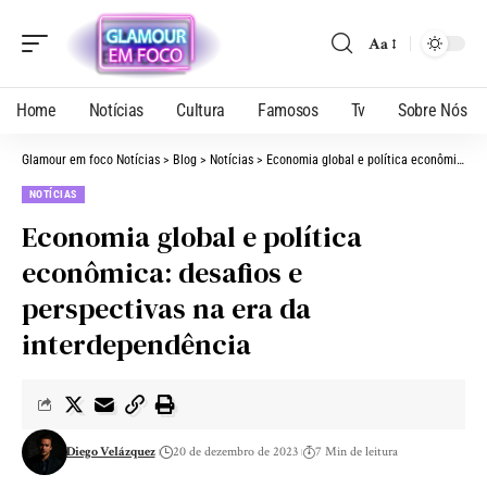
Aa
Home
Notícias
Cultura
Famosos
Tv
Sobre Nós
Glamour em foco Notícias
>
Blog
>
Notícias
>
Economia global e política econômica: desafios e perspectivas na era da interdependência
NOTÍCIAS
Economia global e política
econômica: desafios e
perspectivas na era da
interdependência
Diego Velázquez
20 de dezembro de 2023
7 Min de leitura