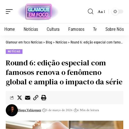
Aa
Home
Notícias
Cultura
Famosos
Tv
Sobre Nós
Glamour em foco Notícias
>
Blog
>
Notícias
>
Round 6: edição especial com famosos renova o fenômeno global e amplia o impacto da série
NOTÍCIAS
Round 6: edição especial com
famosos renova o fenômeno
global e amplia o impacto da série
Diego Velázquez
5 de março de 2026
6 Min de leitura