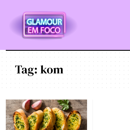
Tag:
kom