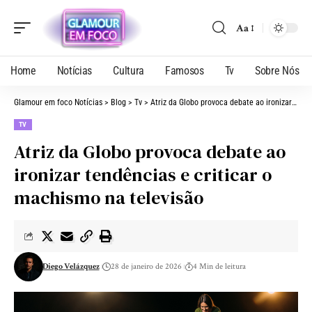
Aa
Home
Notícias
Cultura
Famosos
Tv
Sobre Nós
Glamour em foco Notícias
>
Blog
>
Tv
>
Atriz da Globo provoca debate ao ironizar tendências e criticar o machismo na televisão
TV
Atriz da Globo provoca debate ao
ironizar tendências e criticar o
machismo na televisão
Diego Velázquez
28 de janeiro de 2026
4 Min de leitura