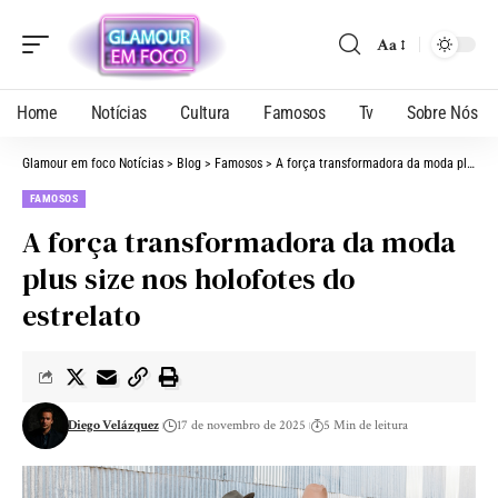
Aa
Home
Notícias
Cultura
Famosos
Tv
Sobre Nós
Glamour em foco Notícias
>
Blog
>
Famosos
>
A força transformadora da moda plus size nos holofotes do estrelato
FAMOSOS
A força transformadora da moda
plus size nos holofotes do
estrelato
Diego Velázquez
17 de novembro de 2025
5 Min de leitura