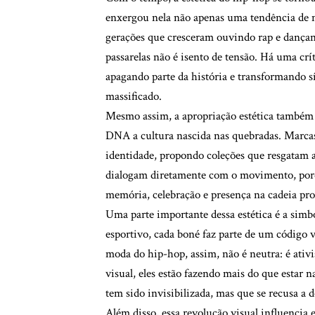
enxergou nela não apenas uma tendência d
gerações que cresceram ouvindo rap e dançand
passarelas não é isento de tensão. Há uma crít
apagando parte da história e transformando 
massificado.
Mesmo assim, a apropriação estética também t
DNA a cultura nascida nas quebradas. Marcas 
identidade, propondo coleções que resgatam a 
dialogam diretamente com o movimento, porq
memória, celebração e presença na cadeia pro
Uma parte importante dessa estética é a simbo
esportivo, cada boné faz parte de um código v
moda do hip-hop, assim, não é neutra: é ativ
visual, eles estão fazendo mais do que estar
tem sido invisibilizada, mas que se recusa a d
Além disso, essa revolução visual influencia 