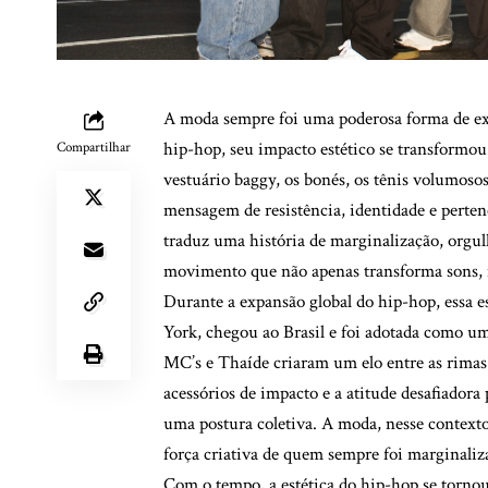
A moda sempre foi uma poderosa forma de ex
hip-hop, seu impacto estético se transformo
Compartilhar
vestuário baggy, os bonés, os tênis volumoso
mensagem de resistência, identidade e perte
traduz uma história de marginalização, orgul
movimento que não apenas transforma sons, m
Durante a expansão global do hip-hop, essa e
York, chegou ao Brasil e foi adotada como u
MC’s e Thaíde criaram um elo entre as rimas d
acessórios de impacto e a atitude desafiador
uma postura coletiva. A moda, nesse context
força criativa de quem sempre foi marginaliz
Com o tempo, a estética do hip-hop se tornou