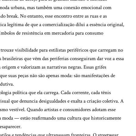
e moda urbana, mas também uma conexão emocional com
o break. No entanto, esse encontro entre as ruas e as
ica legítima de que a comercialização dilui a essência original,
símbolos de resistência em mercadoria para consumo
rouxe visibilidade para estilistas periféricos que carregam no
brasileiras que vêm das periferias conseguiram dar voz a essa
origem e valorizam as narrativas negras. Essas grifes
ue suas peças não são apenas moda: são manifestações de
dutiva.
logia política que ela carrega. Cada corrente, cada tênis
isual que denuncia desigualdades e exalta a criação coletiva. A
ismo vestível. Quando artistas e consumidores adotam esse
 na moda — estão reafirmando uma cultura que historicamente
esaparecer.
estilos e tendências que ultrapassam fronteiras. O streetwear