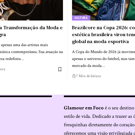
CULTURA
 a Transformação da Moda e
Brazilcore na Copa 2026: c
gra
estética brasileira virou te
global na moda esportiva
 apenas uma das artistas mais
 música contemporânea. Sua atuação na
A Copa do Mundo de 2026 já movime
eza redefiniu…
apenas o universo do futebol, mas ta
mercado da moda…
tura
7 Min de leitura
Glamour em Foco
é o seu destino
estilo de vida. Dedicado a trazer as 
fresquinhas diretamente do coraçã
oferecemos uma visão privilegiada 