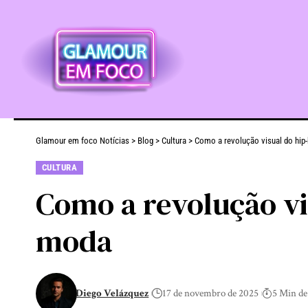
Glamour em foco Notícias
>
Blog
>
Cultura
>
Como a revolução visual do hip
CULTURA
Como a revolução vi
moda
Diego Velázquez
17 de novembro de 2025
5 Min de