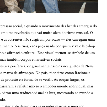
pressão social, e quando o movimento das batidas emergiu do
u em uma revolução que vai muito além do ritmo musical. O
s e as correntes não surgiram por acaso — eles carregam uma
ncimento. Nas ruas, cada peça usada por quem vive o hip-hop
ho e afirmação cultural. Esse visual tornou-se símbolo de um
as também corpos e narrativas sociais.
stética periférica, originalmente nascida nos guetos de Nova
ma marca de afirmação. No país, pioneiros como Racionais
e protesto e a forma de se vestir. As roupas largas, os
a passaram a refletir não só o empoderamento individual, mas
o, virou uma tradução visual da luta, mostrando ao mundo a
ado.
 material de desejo para as grandes marcas: o mercado