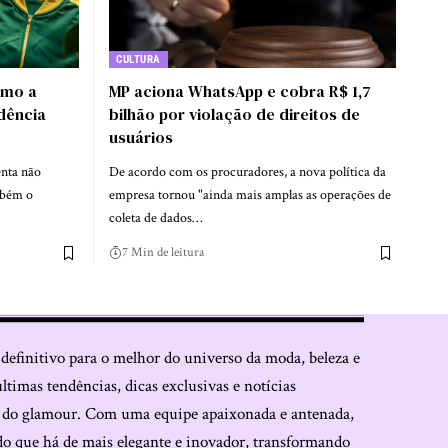
CULTURA
omo a
MP aciona WhatsApp e cobra R$ 1,7
ndência
bilhão por violação de direitos de
usuários
nta não
De acordo com os procuradores, a nova política da
mbém o
empresa tornou "ainda mais amplas as operações de
coleta de dados…
7 Min de leitura
 definitivo para o melhor do universo da moda, beleza e
últimas tendências, dicas exclusivas e notícias
o do glamour. Com uma equipe apaixonada e antenada,
do que há de mais elegante e inovador, transformando