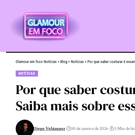
Glamour em foco Notícias
>
Blog
>
Notícias
>
Por que saber costurar é esse
NOTÍCIAS
Por que saber costu
Saiba mais sobre es
Diego Velázquez
30 de janeiro de 2026
5 Min de le