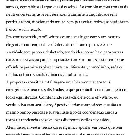
amplas, como blusas largas ou saias soltas. Ao combinar com tons mais
neutros ou texturas leves, esse azul transmite tranquilidade sem
perder a força, funcionando muito bem para criar looks que equilibram
frescor e sofisticação.
Em contrapartida, o off-white assume seu lugar como um neutro
elegante e contemporâneo. Diferente do branco puro, ele traz
suavidade sem parecer desbotado, sendo ideal como base para outras
cores mais vivas ou para composições ton-sur-ton. Apostar em peças
off-white permite explorar texturas diferentes, como linho, seda ou
malha, criando visuais refinados e muito atuais.
A proposta cromática total sugere uma harmonia entre tons
energéticos e neutros sofisticados, o que pode facilitar a montagem de
looks equilibrados. Combinando rosa-chiclete com off-white, ou
verde-oliva com azul claro, é possível criar composições que são ao
mesmo tempo ousadas e suaves. Esse tipo de coordenação ajuda a
tornar a tendência acessível para diferentes estilos e ocasiões.
Além disso, investir nessas cores significa apostar em peças que têm
potencial para durar além de uma estação: algumas delas são neutros