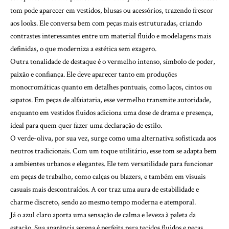
tom pode aparecer em vestidos, blusas ou acessórios, trazendo frescor
aos looks. Ele conversa bem com peças mais estruturadas, criando
contrastes interessantes entre um material fluido e modelagens mais
definidas, o que moderniza a estética sem exagero.
Outra tonalidade de destaque é o vermelho intenso, símbolo de poder,
paixão e confiança. Ele deve aparecer tanto em produções
monocromáticas quanto em detalhes pontuais, como laços, cintos ou
sapatos. Em peças de alfaiataria, esse vermelho transmite autoridade,
enquanto em vestidos fluidos adiciona uma dose de drama e presença,
ideal para quem quer fazer uma declaração de estilo.
O verde-oliva, por sua vez, surge como uma alternativa sofisticada aos
neutros tradicionais. Com um toque utilitário, esse tom se adapta bem
a ambientes urbanos e elegantes. Ele tem versatilidade para funcionar
em peças de trabalho, como calças ou blazers, e também em visuais
casuais mais descontraídos. A cor traz uma aura de estabilidade e
charme discreto, sendo ao mesmo tempo moderna e atemporal.
Já o azul claro aporta uma sensação de calma e leveza à paleta da
estação. Sua aparência serena é perfeita para tecidos fluidos e peças