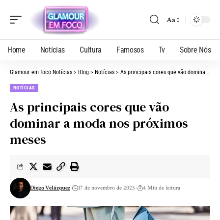
Aa
Home
Notícias
Cultura
Famosos
Tv
Sobre Nós
Glamour em foco Notícias
>
Blog
>
Notícias
>
As principais cores que vão dominar a moda nos próximos meses
NOTÍCIAS
As principais cores que vão
dominar a moda nos próximos
meses
Diego Velázquez
17 de novembro de 2025
4 Min de leitura