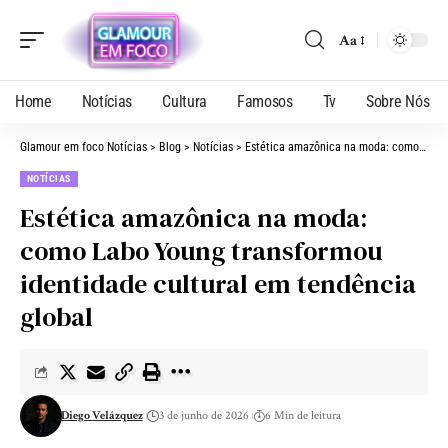
Aa
Home
Notícias
Cultura
Famosos
Tv
Sobre Nós
Glamour em foco Notícias
>
Blog
>
Notícias
>
Estética amazônica na moda: como Labo Young transformou identidade cultural em tendência global
NOTÍCIAS
Estética amazônica na moda:
como Labo Young transformou
identidade cultural em tendência
global
Diego Velázquez
3 de junho de 2026
6 Min de leitura