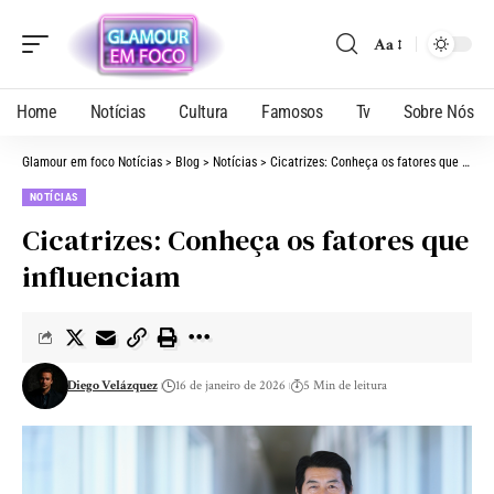
Aa
Home
Notícias
Cultura
Famosos
Tv
Sobre Nós
Glamour em foco Notícias
>
Blog
>
Notícias
>
Cicatrizes: Conheça os fatores que influenciam
NOTÍCIAS
Cicatrizes: Conheça os fatores que
influenciam
Diego Velázquez
16 de janeiro de 2026
5 Min de leitura