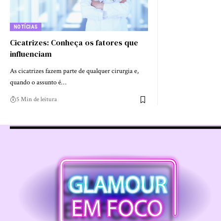
NOTÍCIAS
Cicatrizes: Conheça os fatores que
influenciam
As cicatrizes fazem parte de qualquer cirurgia e,
quando o assunto é…
5 Min de leitura