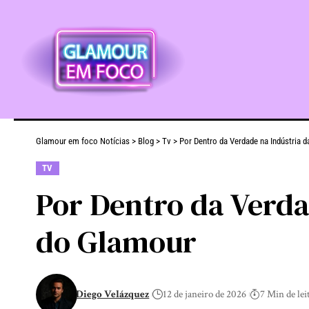
Glamour em foco Notícias
>
Blog
>
Tv
>
Por Dentro da Verdade na Indústria
TV
Por Dentro da Verda
do Glamour
Diego Velázquez
12 de janeiro de 2026
7 Min de lei