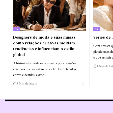
TV
TV
Designers de moda e suas musas:
Séries de 
como relações criativas moldam
Com a vasta q
tendências e influenciam o estilo
plataformas de
global
o que assistir
A história da moda é construída por conexões
4 Min de lei
criativas que vão além do ateliê. Entre tecidos,
cortes e desfiles, existe…
5 Min de leitura