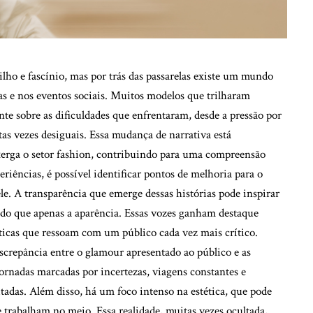
ilho e fascínio, mas por trás das passarelas existe um mundo
s e nos eventos sociais. Muitos modelos que trilharam
nte sobre as dificuldades que enfrentaram, desde a pressão por
itas vezes desiguais. Essa mudança de narrativa está
erga o setor fashion, contribuindo para uma compreensão
eriências, é possível identificar pontos de melhoria para o
e. A transparência que emerge dessas histórias pode inspirar
 do que apenas a aparência. Essas vozes ganham destaque
ticas que ressoam com um público cada vez mais crítico.
iscrepância entre o glamour apresentado ao público e as
ornadas marcadas por incertezas, viagens constantes e
tadas. Além disso, há um foco intenso na estética, que pode
 trabalham no meio. Essa realidade, muitas vezes ocultada,