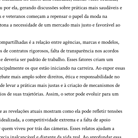
 por ela, gerando discussões sobre práticas mais saudáveis e
es e veteranos começam a repensar o papel da moda na
 à tona a necessidade de um mercado mais justo e favorável ao
mpartilhadas é a relação entre agências, marcas e modelos,
 de contratos rigorosos, falta de transparência nos acordos
e deveria ser padrão de trabalho. Esses fatores criam um
ncipalmente os que estão iniciando na carreira. Ao expor essas
ate mais amplo sobre direitos, ética e responsabilidade no
e levar a práticas mais justas e à criação de mecanismos de
ios de suas trajetórias. Assim, o setor pode evoluir para um
 as revelações atuais mostram como ela pode refletir tensões
idealizada, a competitividade extrema e a falta de apoio
 quem viveu por trás das câmeras. Esses relatos ajudam a
cia inalcançável e distante da vida real. Ao aprofundar essa