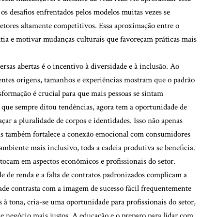
 os desafios enfrentados pelos modelos muitas vezes se
etores altamente competitivos. Essa aproximação entre o
tia e motivar mudanças culturais que favoreçam práticas mais
sas abertas é o incentivo à diversidade e à inclusão. Ao
rentes origens, tamanhos e experiências mostram que o padrão
sformação é crucial para que mais pessoas se sintam
, que sempre ditou tendências, agora tem a oportunidade de
açar a pluralidade de corpos e identidades. Isso não apenas
mas também fortalece a conexão emocional com consumidores
biente mais inclusivo, toda a cadeia produtiva se beneficia.
 tocam em aspectos econômicos e profissionais do setor.
 de renda e a falta de contratos padronizados complicam a
idade contrasta com a imagem de sucesso fácil frequentemente
 à tona, cria-se uma oportunidade para profissionais do setor,
e negócio mais justos. A educação e o preparo para lidar com