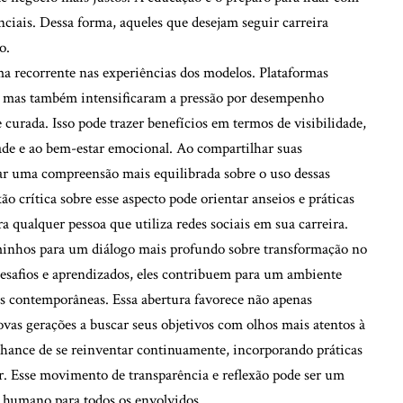
nciais. Dessa forma, aqueles que desejam seguir carreira
o.
a recorrente nas experiências dos modelos. Plataformas
is, mas também intensificaram a pressão por desempenho
urada. Isso pode trazer benefícios em termos de visibilidade,
ade e ao bem-estar emocional. Ao compartilhar suas
riar uma compreensão mais equilibrada sobre o uso dessas
ão crítica sobre esse aspecto pode orientar anseios e práticas
 qualquer pessoa que utiliza redes sociais em sua carreira.
minhos para um diálogo mais profundo sobre transformação no
 desafios e aprendizados, eles contribuem para um ambiente
s contemporâneas. Essa abertura favorece não apenas
as gerações a buscar seus objetivos com olhos mais atentos à
chance de se reinventar continuamente, incorporando práticas
. Esse movimento de transparência e reflexão pode ser um
e humano para todos os envolvidos.