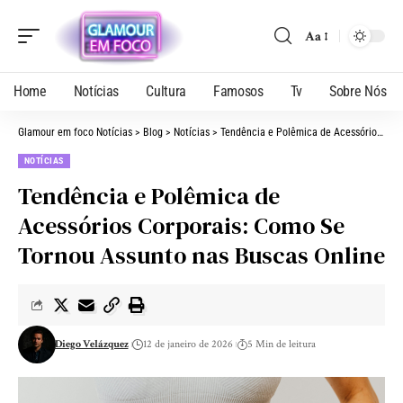
Aa
Home
Notícias
Cultura
Famosos
Tv
Sobre Nós
Glamour em foco Notícias
>
Blog
>
Notícias
>
Tendência e Polêmica de Acessórios Corporais: Como Se Tornou Assunto nas Buscas Online
NOTÍCIAS
Tendência e Polêmica de
Acessórios Corporais: Como Se
Tornou Assunto nas Buscas Online
Diego Velázquez
12 de janeiro de 2026
5 Min de leitura