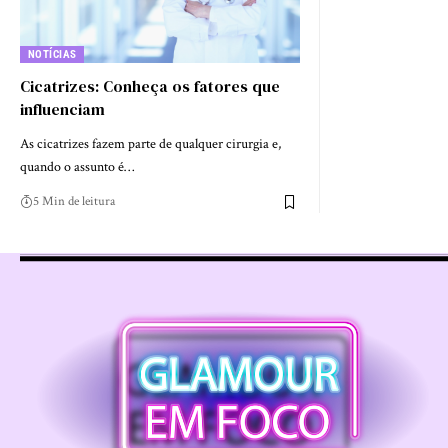
NOTÍCIAS
Cicatrizes: Conheça os fatores que
influenciam
As cicatrizes fazem parte de qualquer cirurgia e,
quando o assunto é…
5 Min de leitura