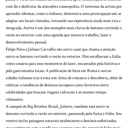
com fãs e desfrutar da atmosfera cosmopolita. O interesse da artista por
aprender idiomas, como o italiano, demonstra uma preocupação em se
adaptar aos locais visitados, tornando sua experiência ainda mais rica e
integrada. Anitta é um dos exemplos mais claros de famosos curtindo o
verão no exterior com uma agenda que mistura trabalho, lazer e
desenvolvimento pessoal.
Felipe Neto e Juliane Carvalho são outro casal que chama a atenção
entre os famosos curtindo o verão no exterior. Eles escolheram a Itália
como cenário para seus momentos de lazer, encantados pela história e
pela gastronomia locais. A publicação de fotos em Roma e outras
cidades italianas traz à tona um clima de romance e descoberta, além de
reforçar a tendência de destinos europeus como favoritos entre
celebridades que buscam viagens culturais e ao mesmo tempo
relaxantes.
A campeã do Big Brother Brasil, Juliette, também está entre os
famosos curtindo o verão no exterior, passeando pela Suíça e Itália. Seu
roteiro inclui paisagens naturais exuberantes e destinos sofisticados,
que combinam com o perfil que a tornou uma das personalidades mais