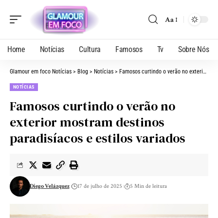
Aa
Home
Notícias
Cultura
Famosos
Tv
Sobre Nós
Glamour em foco Notícias
>
Blog
>
Notícias
>
Famosos curtindo o verão no exterior mostram destinos paradisíacos e estilos variados
NOTÍCIAS
Famosos curtindo o verão no
exterior mostram destinos
paradisíacos e estilos variados
Diego Velázquez
17 de julho de 2025
5 Min de leitura