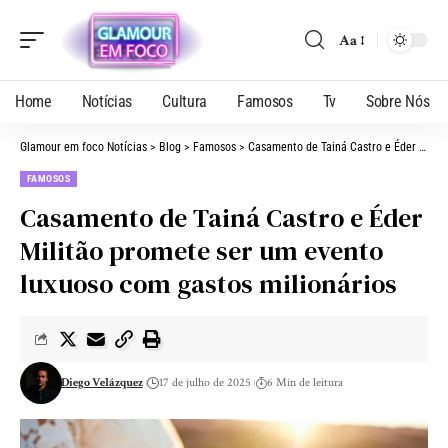
Aa
Home
Notícias
Cultura
Famosos
Tv
Sobre Nós
Glamour em foco Notícias
>
Blog
>
Famosos
>
Casamento de Tainá Castro e Éder Militão promete ser um evento luxuoso com gastos milionários
FAMOSOS
Casamento de Tainá Castro e Éder
Militão promete ser um evento
luxuoso com gastos milionários
Diego Velázquez
17 de julho de 2025
6 Min de leitura