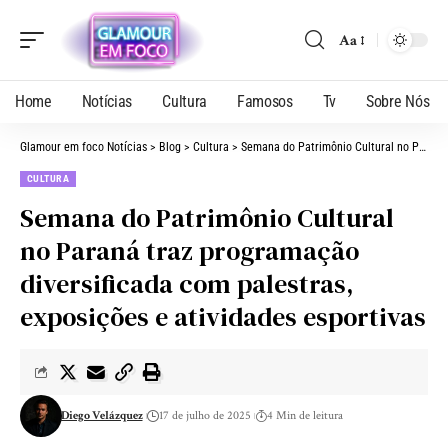
Aa
Home
Notícias
Cultura
Famosos
Tv
Sobre Nós
Glamour em foco Notícias
>
Blog
>
Cultura
>
Semana do Patrimônio Cultural no Paraná traz programação diversificada com palestras, exposições e atividades esportivas
CULTURA
Semana do Patrimônio Cultural
no Paraná traz programação
diversificada com palestras,
exposições e atividades esportivas
Diego Velázquez
17 de julho de 2025
4 Min de leitura