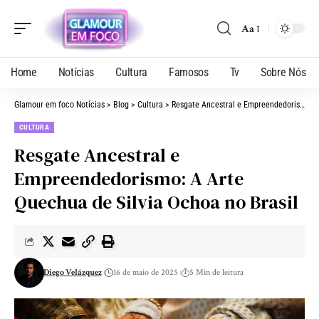
Aa
Home
Notícias
Cultura
Famosos
Tv
Sobre Nós
Glamour em foco Notícias
>
Blog
>
Cultura
>
Resgate Ancestral e Empreendedorismo: A Arte Quechua de Silvia Ochoa no Brasil
CULTURA
Resgate Ancestral e
Empreendedorismo: A Arte
Quechua de Silvia Ochoa no Brasil
Diego Velázquez
16 de maio de 2025
5 Min de leitura