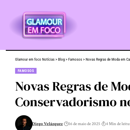
Glamour em foco Notícias
>
Blog
>
Famosos
>
Novas Regras de Moda em Can
FAMOSOS
Novas Regras de Mo
Conservadorismo n
Diego Velázquez
16 de maio de 2025
4 Min de leitu