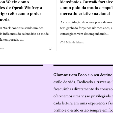
hion Week: como
Metrópoles Catwalk fortalec
des de Oprah Winfrey a
como polo da moda e impul
rigo reforçam o poder
mercado criativo nacional
 moda
A consolidação de novos polos de mod
on Week continua sendo um dos
tem ganhado força nos últimos anos, e
 influentes do calendário da moda
estratégicos vêm desempenhando…
da temporada, o…
6 Min de leitura
tura
Glamour em Foco
é o seu destino
estilo de vida. Dedicado a trazer as 
fresquinhas diretamente do coraçã
oferecemos uma visão privilegiada 
cada leitura em uma experiência fas
brilho e o estilo estão sempre em fo