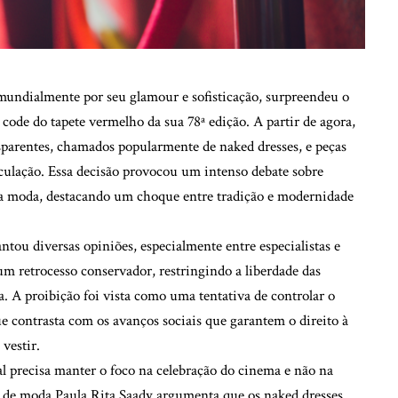
undialmente por seu glamour e sofisticação, surpreendeu o
 code do tapete vermelho da sua 78ª edição. A partir de agora,
sparentes, chamados popularmente de naked dresses, e peças
culação. Essa decisão provocou um intenso debate sobre
 na moda, destacando um choque entre tradição e modernidade
antou diversas opiniões, especialmente entre especialistas e
 um retrocesso conservador, restringindo a liberdade das
 A proibição foi vista como uma tentativa de controlar o
e contrasta com os avanços sociais que garantem o direito à
vestir.
al precisa manter o foco na celebração do cinema e não na
a de moda Paula Rita Saady argumenta que os naked dresses