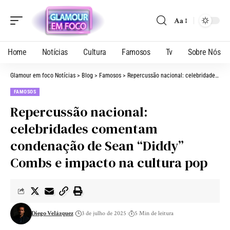
Aa
Home
Notícias
Cultura
Famosos
Tv
Sobre Nós
Glamour em foco Notícias
>
Blog
>
Famosos
>
Repercussão nacional: celebridades comentam condenação de Sean “Diddy” Combs e impacto na cultura pop
FAMOSOS
Repercussão nacional:
celebridades comentam
condenação de Sean “Diddy”
Combs e impacto na cultura pop
Diego Velázquez
3 de julho de 2025
5 Min de leitura