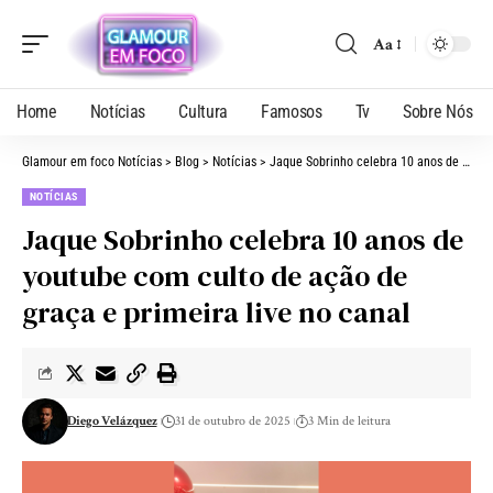
Aa
Home
Notícias
Cultura
Famosos
Tv
Sobre Nós
Glamour em foco Notícias
>
Blog
>
Notícias
>
Jaque Sobrinho celebra 10 anos de youtube com culto de ação de graça e primeira live no canal
NOTÍCIAS
Jaque Sobrinho celebra 10 anos de
youtube com culto de ação de
graça e primeira live no canal
Diego Velázquez
31 de outubro de 2025
3 Min de leitura