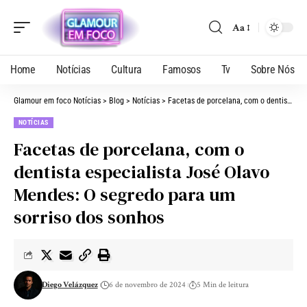
Aa
Home
Notícias
Cultura
Famosos
Tv
Sobre Nós
Glamour em foco Notícias
>
Blog
>
Notícias
>
Facetas de porcelana, com o dentista especialista José Olavo Mendes: O segredo para um sorriso dos sonhos
NOTÍCIAS
Facetas de porcelana, com o
dentista especialista José Olavo
Mendes: O segredo para um
sorriso dos sonhos
Diego Velázquez
6 de novembro de 2024
5 Min de leitura