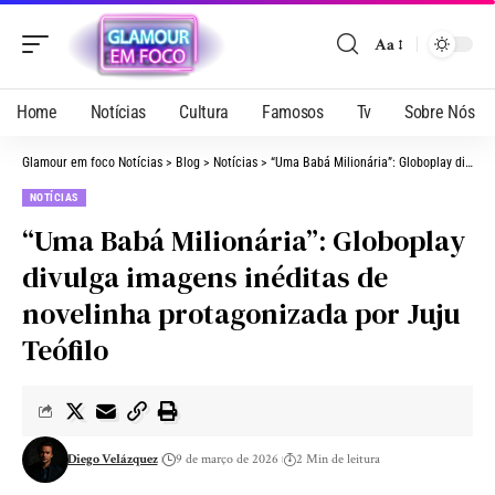
Aa
Home
Notícias
Cultura
Famosos
Tv
Sobre Nós
Glamour em foco Notícias
>
Blog
>
Notícias
>
“Uma Babá Milionária”: Globoplay divulga imagens inéditas de novelinha protagonizada por Juju Teófilo
NOTÍCIAS
“Uma Babá Milionária”: Globoplay
divulga imagens inéditas de
novelinha protagonizada por Juju
Teófilo
Diego Velázquez
9 de março de 2026
2 Min de leitura