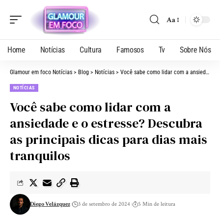
Aa
Home
Notícias
Cultura
Famosos
Tv
Sobre Nós
Glamour em foco Notícias
>
Blog
>
Notícias
>
Você sabe como lidar com a ansiedade e o estresse? Descubra as principais dicas para dias mais tranquilos
NOTÍCIAS
Você sabe como lidar com a
ansiedade e o estresse? Descubra
as principais dicas para dias mais
tranquilos
Diego Velázquez
3 de setembro de 2024
5 Min de leitura