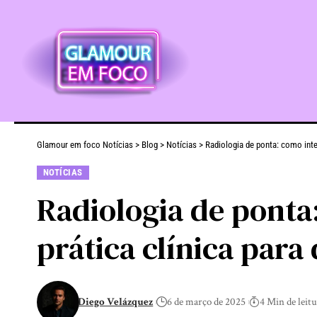
Glamour em foco Notícias
>
Blog
>
Notícias
>
Radiologia de ponta: como inte
NOTÍCIAS
Radiologia de ponta
prática clínica para
Diego Velázquez
6 de março de 2025
4 Min de leit