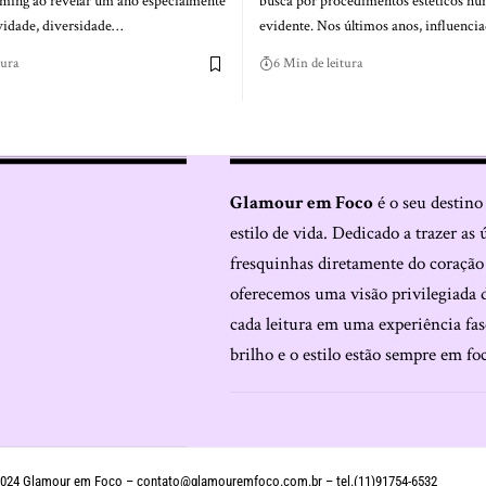
eaming ao revelar um ano especialmente
busca por procedimentos estéticos nun
ividade, diversidade…
evidente. Nos últimos anos, influenci
tura
6 Min de leitura
Glamour em Foco
é o seu destino
estilo de vida. Dedicado a trazer as 
fresquinhas diretamente do coraçã
oferecemos uma visão privilegiada 
cada leitura em uma experiência fas
brilho e o estilo estão sempre em fo
024 Glamour em Foco –
contato@glamouremfoco.com.br
– tel.(11)91754-6532