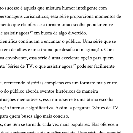
ito sucesso é aquela que mistura humor inteligente com
 personagens carismáticos, essa série proporciona momentos de
nimento que ela oferece a tornam uma escolha popular entre
 assistir agora?” em busca de algo divertido.
 científica continuam a encantar o público. Uma série que se
co em detalhes e uma trama que desafia a imaginação. Com
iva envolvente, essa série é uma excelente opção para quem
ta “Séries de TV: o que assistir agora?” pode ser facilmente
, oferecendo histórias completas em um formato mais curto.
 do público aborda eventos históricos de maneira
tuações memoráveis, essa minissérie é uma ótima escolha
ção intensa e significativa. Assim, a pergunta “Séries de TV:
o para quem busca algo mais conciso.
, que têm se tornado cada vez mais populares. Elas oferecem
desde crimes reais até questões sociais. Uma série documental