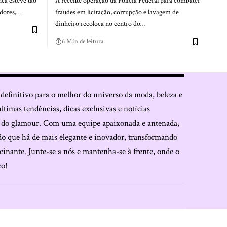
ca esteve tão
A recente operação da Polícia Federal para combater
adores,…
fraudes em licitação, corrupção e lavagem de
dinheiro recoloca no centro do…
6 Min de leitura
 definitivo para o melhor do universo da moda, beleza e
últimas tendências, dicas exclusivas e notícias
o do glamour. Com uma equipe apaixonada e antenada,
do que há de mais elegante e inovador, transformando
cinante. Junte-se a nós e mantenha-se à frente, onde o
co!