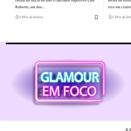
rotina no início do ano O narrador esportivo Luis
séries no str
Roberto, um dos…
rico em criat
4 Min de leitura
5 Min de lei
© 2