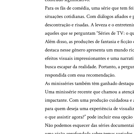
Para os fãs de comédia, uma série que tem fe
situações cotidianas. Com diálogos afiados e
descontração e risadas. A leveza e o entrete
aqueles que se perguntam “Séries de TV: o que
Além disso, as produções de fantasia e ficção
destaca nesse gênero apresenta um mundo ri
efeitos visuais impressionantes e uma narrat
busca escapar da realidade. Portanto, a pergun
respondida com essa recomendação.
As minisséries também têm ganhado destaque
Uma minissérie recente que chamou a atenção
impactante. Com uma produção cuidadosa e a
para quem deseja uma experiência de visualiza
o que assistir agora?” pode incluir essa opçã
Não podemos esquecer das séries documentais
uma visão aprofundada sobre temas variados, 