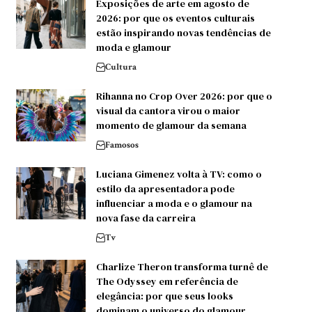
Exposições de arte em agosto de
2026: por que os eventos culturais
estão inspirando novas tendências de
moda e glamour
Cultura
Rihanna no Crop Over 2026: por que o
visual da cantora virou o maior
momento de glamour da semana
Famosos
Luciana Gimenez volta à TV: como o
estilo da apresentadora pode
influenciar a moda e o glamour na
nova fase da carreira
Tv
Charlize Theron transforma turnê de
The Odyssey em referência de
elegância: por que seus looks
dominam o universo do glamour