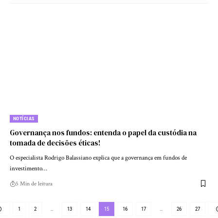
NOTÍCIAS
Governança nos fundos: entenda o papel da custódia na
tomada de decisões éticas!
O especialista Rodrigo Balassiano explica que a governança em fundos de
investimento…
5 Min de leitura
1
2
…
13
14
15
16
17
…
26
27