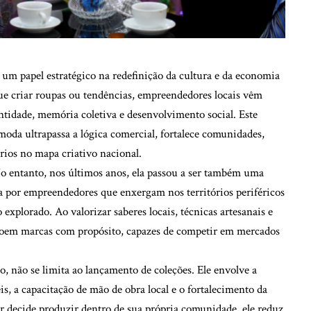
 papel estratégico na redefinição da cultura e da economia
 que criar roupas ou tendências, empreendedores locais vêm
tidade, memória coletiva e desenvolvimento social. Este
oda ultrapassa a lógica comercial, fortalece comunidades,
rios no mapa criativo nacional.
o entanto, nos últimos anos, ela passou a ser também uma
a por empreendedores que enxergam nos territórios periféricos
explorado. Ao valorizar saberes locais, técnicas artesanais e
stroem marcas com propósito, capazes de competir em mercados
 não se limita ao lançamento de coleções. Ele envolve a
is, a capacitação de mão de obra local e o fortalecimento da
decide produzir dentro de sua própria comunidade, ele reduz