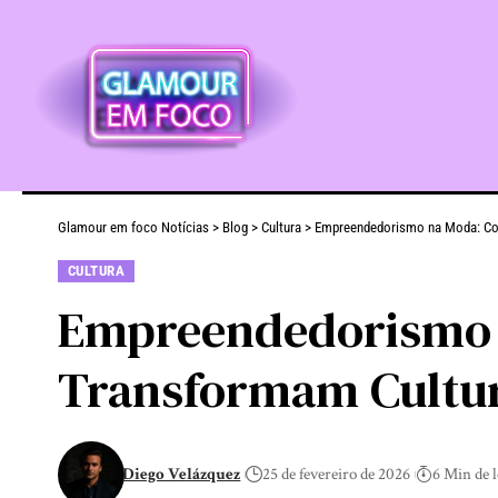
Glamour em foco Notícias
>
Blog
>
Cultura
>
Empreendedorismo na Moda: Com
CULTURA
Empreendedorismo 
Transformam Cultur
Diego Velázquez
25 de fevereiro de 2026
6 Min de l