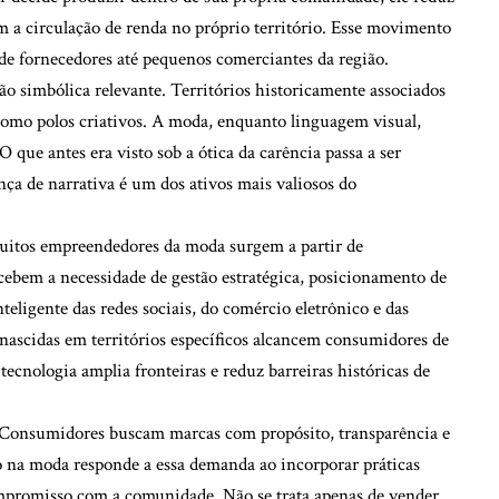
m a circulação de renda no próprio território. Esse movimento
de fornecedores até pequenos comerciantes da região.
simbólica relevante. Territórios historicamente associados
como polos criativos. A moda, enquanto linguagem visual,
 que antes era visto sob a ótica da carência passa a ser
ça de narrativa é um dos ativos mais valiosos do
 Muitos empreendedores da moda surgem a partir de
cebem a necessidade de gestão estratégica, posicionamento de
teligente das redes sociais, do comércio eletrônico e das
nascidas em territórios específicos alcancem consumidores de
 tecnologia amplia fronteiras e reduz barreiras históricas de
. Consumidores buscam marcas com propósito, transparência e
 na moda responde a essa demanda ao incorporar práticas
compromisso com a comunidade. Não se trata apenas de vender