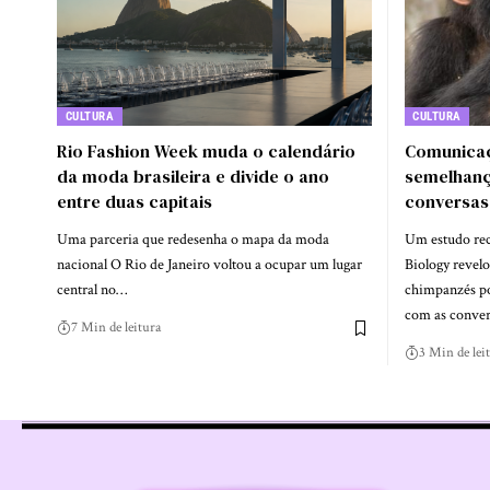
CULTURA
CULTURA
Rio Fashion Week muda o calendário
Comunicaç
da moda brasileira e divide o ano
semelhanç
entre duas capitais
conversas
Uma parceria que redesenha o mapa da moda
Um estudo rec
nacional O Rio de Janeiro voltou a ocupar um lugar
Biology revel
central no…
chimpanzés po
com as conve
7 Min de leitura
3 Min de lei