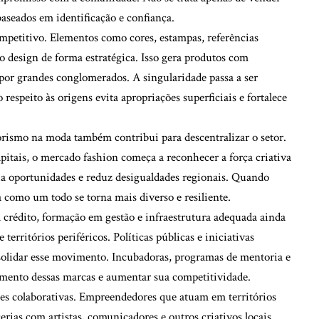
aseados em identificação e confiança.
competitivo. Elementos como cores, estampas, referências
 ao design de forma estratégica. Isso gera produtos com
s por grandes conglomerados. A singularidade passa a ser
speito às origens evita apropriações superficiais e fortalece
rismo na moda também contribui para descentralizar o setor.
itais, o mercado fashion começa a reconhecer a força criativa
lia oportunidades e reduz desigualdades regionais. Quando
 como um todo se torna mais diverso e resiliente.
 crédito, formação em gestão e infraestrutura adequada ainda
erritórios periféricos. Políticas públicas e iniciativas
solidar esse movimento. Incubadoras, programas de mentoria e
cimento dessas marcas e aumentar sua competitividade.
des colaborativas. Empreendedores que atuam em territórios
rias com artistas, comunicadores e outros criativos locais.