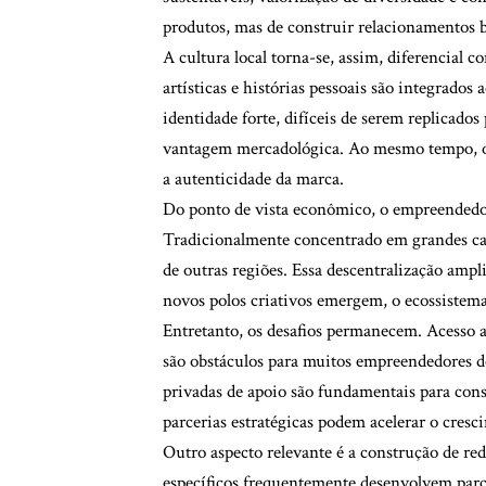
produtos, mas de construir relacionamentos b
A cultura local torna-se, assim, diferencial 
artísticas e histórias pessoais são integrados
identidade forte, difíceis de serem replicado
vantagem mercadológica. Ao mesmo tempo, o re
a autenticidade da marca.
Do ponto de vista econômico, o empreendedo
Tradicionalmente concentrado em grandes cap
de outras regiões. Essa descentralização amp
novos polos criativos emergem, o ecossistema
Entretanto, os desafios permanecem. Acesso a
são obstáculos para muitos empreendedores de t
privadas de apoio são fundamentais para con
parcerias estratégicas podem acelerar o cres
Outro aspecto relevante é a construção de re
específicos frequentemente desenvolvem parce