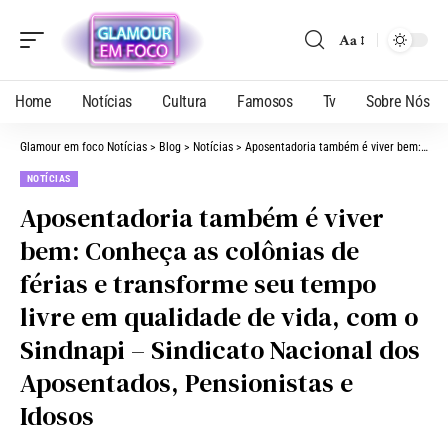
Aa
Home
Notícias
Cultura
Famosos
Tv
Sobre Nós
Glamour em foco Notícias
>
Blog
>
Notícias
>
Aposentadoria também é viver bem: Conheça as colônias de férias e transforme seu tempo livre em qualidade de vida, com o Sindnapi – Sindicato Nacional dos Aposentados, Pensionistas e Idosos
NOTÍCIAS
Aposentadoria também é viver
bem: Conheça as colônias de
férias e transforme seu tempo
livre em qualidade de vida, com o
Sindnapi – Sindicato Nacional dos
Aposentados, Pensionistas e
Idosos