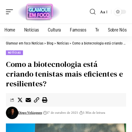
Aa
Home
Notícias
Cultura
Famosos
Tv
Sobre Nós
Glamour em foco Notícias
>
Blog
>
Notícias
>
Como a biotecnologia está criando tenistas mais eficientes e resilientes?
NOTÍCIAS
Como a biotecnologia está
criando tenistas mais eficientes e
resilientes?
Diego Velázquez
17 de outubro de 2025
5 Min de leitura