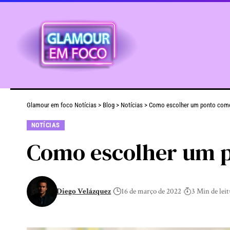
Glamour em foco Notícias
>
Blog
>
Notícias
>
Como escolher um ponto comer
NOTÍCIAS
Como escolher um p
Diego Velázquez
16 de março de 2022
3 Min de lei