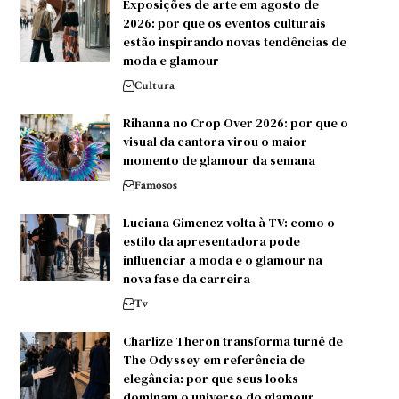
Exposições de arte em agosto de
2026: por que os eventos culturais
estão inspirando novas tendências de
moda e glamour
Cultura
Rihanna no Crop Over 2026: por que o
visual da cantora virou o maior
momento de glamour da semana
Famosos
Luciana Gimenez volta à TV: como o
estilo da apresentadora pode
influenciar a moda e o glamour na
nova fase da carreira
Tv
Charlize Theron transforma turnê de
The Odyssey em referência de
elegância: por que seus looks
dominam o universo do glamour