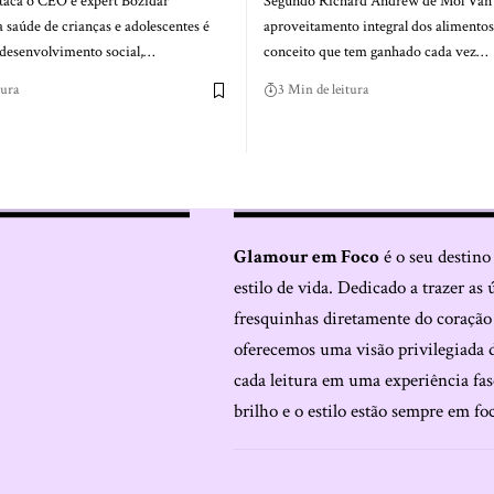
aca o CEO e expert Bozidar
Segundo Richard Andrew de Mol Van 
 saúde de crianças e adolescentes é
aproveitamento integral dos alimento
 desenvolvimento social,…
conceito que tem ganhado cada vez…
tura
3 Min de leitura
Glamour em Foco
é o seu destino
estilo de vida. Dedicado a trazer as 
fresquinhas diretamente do coraçã
oferecemos uma visão privilegiada 
cada leitura em uma experiência fas
brilho e o estilo estão sempre em fo