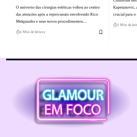
Conforme dest
O universo das cirurgias estéticas voltou ao centro
Kapetanovic, a
das atenções após a repercussão envolvendo Rico
crucial para o
Melquiades e seus novos procedimentos.…
5 Min de lei
6 Min de leitura