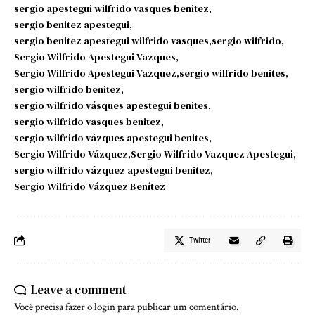
sergio apestegui wilfrido vasques benitez
sergio benitez apestegui
sergio benitez apestegui wilfrido vasques
sergio wilfrido
Sergio Wilfrido Apestegui Vazques
Sergio Wilfrido Apestegui Vazquez
sergio wilfrido benites
sergio wilfrido benitez
sergio wilfrido vásques apestegui benites
sergio wilfrido vasques benitez
sergio wilfrido vázques apestegui benites
Sergio Wilfrido Vázquez
Sergio Wilfrido Vazquez Apestegui
sergio wilfrido vázquez apestegui benitez
Sergio Wilfrido Vázquez Benítez
Twitter
Leave a comment
Você precisa fazer o
login
para publicar um comentário.