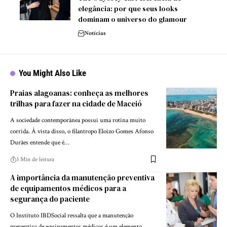
elegância: por que seus looks
dominam o universo do glamour
Notícias
You Might Also Like
Praias alagoanas: conheça as melhores
trilhas para fazer na cidade de Maceió
A sociedade contemporânea possui uma rotina muito
corrida. À vista disso, o filantropo Eloizo Gomes Afonso
Durães entende que é…
3 Min de leitura
A importância da manutenção preventiva
de equipamentos médicos para a
segurança do paciente
O Instituto IBDSocial ressalta que a manutenção
preventiva de equipamentos médicos é um elemento