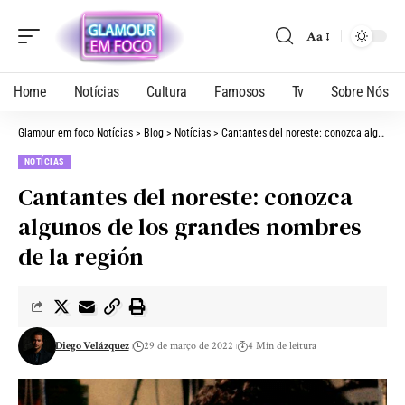
Aa
Home
Notícias
Cultura
Famosos
Tv
Sobre Nós
Glamour em foco Notícias
>
Blog
>
Notícias
>
Cantantes del noreste: conozca algunos de los grandes nombres de la región
NOTÍCIAS
Cantantes del noreste: conozca
algunos de los grandes nombres
de la región
Diego Velázquez
29 de março de 2022
4 Min de leitura