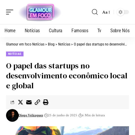
Aa
Home
Notícias
Cultura
Famosos
Tv
Sobre Nós
Glamour em foco Notícias
>
Blog
>
Notícias
>
O papel das startups no desenvolvimento econômico local e global
NOTÍCIAS
O papel das startups no
desenvolvimento econômico local
e global
Diego Velázquez
25 de junho de 2025
6 Min de leitura