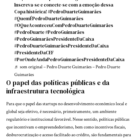
Inscreva-se e conecte-se com a emoção dessa
Copa histórica!
#PedroDuarteGuimarães
#QuemÉPedroDuarteGuimarães
#OQueAconteceuComPedroDuarteGuimarães
#PedroDuarte
#PedroGuimarães
#PedroGuimarãesPresidenteDaCaixa
#PedroDuarteGuimarãesPresidenteDaCaixa
#PresidenteDaCEF
#PorOndeAndaPedroGuimarãesPresidenteDaCaixa
♬ som original – Pedro Duarte Guimarães – Pedro Duarte
Guimarães
O papel das políticas públicas e da
infraestrutura tecnológica
Para que o papel das startups no desenvolvimento econômico local e
global seja efetivo, é necessário, primeiramente, um ambiente
regulatório e institucional favorável. Nesse sentido, políticas públicas
que incentivam o empreendedorismo, bem como incentivos fiscais,
desburocratização e acesso facilitado ao crédito, são fundamentais para