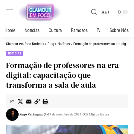
Aa
Home
Notícias
Cultura
Famosos
Tv
Sobre Nós
Glamour em foco Notícias
>
Blog
>
Notícias
>
Formação de professores na era digital: capacitação que transforma a sala de aula
NOTÍCIAS
Formação de professores na era
digital: capacitação que
transforma a sala de aula
Diego Velázquez
29 de setembro de 2025
5 Min de leitura