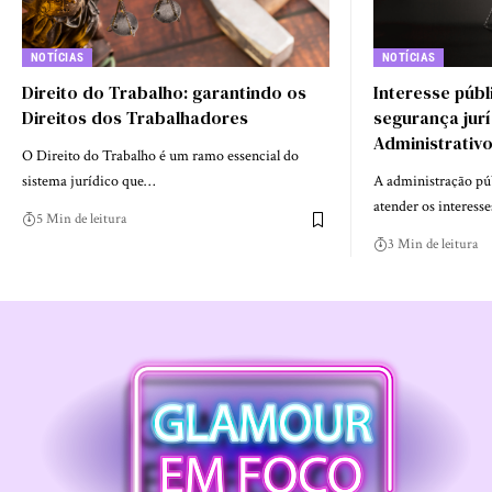
NOTÍCIAS
NOTÍCIAS
Direito do Trabalho: garantindo os
Interesse púb
Direitos dos Trabalhadores
segurança jurí
Administrativ
O Direito do Trabalho é um ramo essencial do
sistema jurídico que…
A administração púb
atender os interess
5 Min de leitura
3 Min de leitura