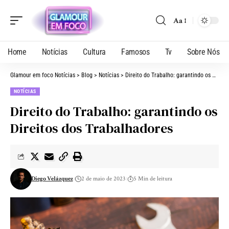
Aa
Home
Notícias
Cultura
Famosos
Tv
Sobre Nós
Glamour em foco Notícias
>
Blog
>
Notícias
>
Direito do Trabalho: garantindo os Direitos dos Trabalhadores
NOTÍCIAS
Direito do Trabalho: garantindo os
Direitos dos Trabalhadores
Diego Velázquez
2 de maio de 2023
5 Min de leitura