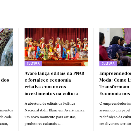
CULTURA
CULTURA
Avaré lança editais da PNAB
Empreendedor
 dos
e fortalece economia
Moda: Como Lí
criativa com novos
Transformam C
investimentos na cultura
Economia nos 
A abertura de editais da Política
O empreendedoris
vimentos
Nacional Aldir Blanc em Avaré marca
assumido um papel 
 de cada
um novo momento para artistas,
redefinição da cult
anto,
produtores culturais e…
em diversos territór