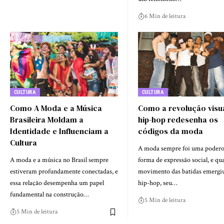
6 Min de leitura
CULTURA
CULTURA
Como A Moda e a Música
Como a revolução visu
Brasileira Moldam a
hip-hop redesenha os
Identidade e Influenciam a
códigos da moda
Cultura
A moda sempre foi uma podero
A moda e a música no Brasil sempre
forma de expressão social, e qu
estiveram profundamente conectadas, e
movimento das batidas emergi
essa relação desempenha um papel
hip-hop, seu…
fundamental na construção…
5 Min de leitura
5 Min de leitura