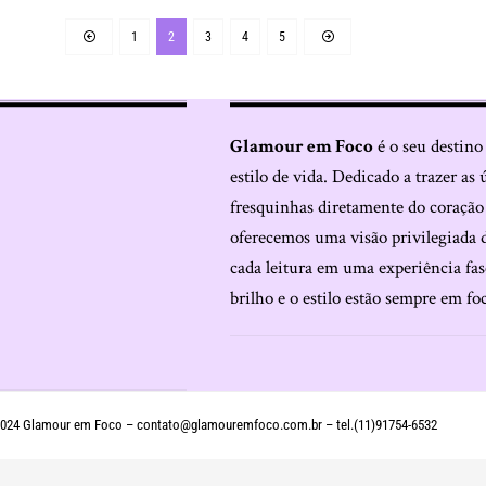
1
2
3
4
5
Glamour em Foco
é o seu destino
estilo de vida. Dedicado a trazer as 
fresquinhas diretamente do coraçã
oferecemos uma visão privilegiada 
cada leitura em uma experiência fas
brilho e o estilo estão sempre em fo
024 Glamour em Foco –
contato@glamouremfoco.com.br
– tel.(11)91754-6532