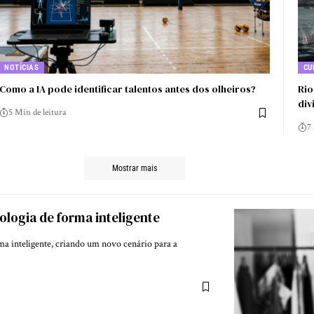
NOTÍCIAS
CU
Como a IA pode identificar talentos antes dos olheiros?
Rio
div
5 Min de leitura
7
Mostrar mais
ologia de forma inteligente
ma inteligente, criando um novo cenário para a