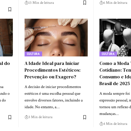
13 Min de leitura
6 Min de leitura
CULTURA
CULTURA
al do
A Idade Ideal para Iniciar
Como a Moda 
Procedimentos Estéticos:
Cotidiano: Te
Prevenção ou Exagero?
Consumo e Ide
Brasil de 2025
sa
A decisão de iniciar procedimentos
ando o
estéticos é uma escolha pessoal que
A moda sempre foi
u do
envolve diversos fatores, incluindo a
expressão pessoal, 
idade. No entanto, a…
tornou um reflexo d
mudanças…
3 Min de leitura
4 Min de leitura