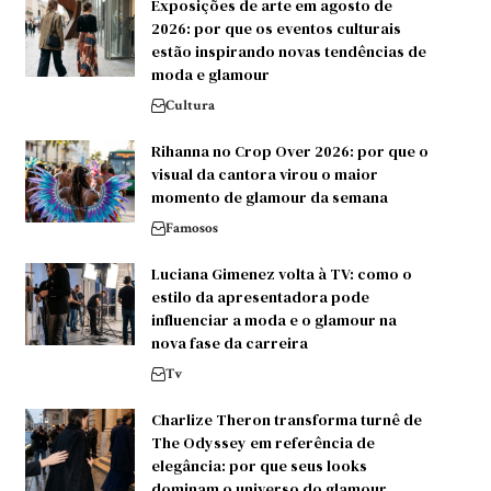
Exposições de arte em agosto de
2026: por que os eventos culturais
estão inspirando novas tendências de
moda e glamour
Cultura
Rihanna no Crop Over 2026: por que o
visual da cantora virou o maior
momento de glamour da semana
Famosos
Luciana Gimenez volta à TV: como o
estilo da apresentadora pode
influenciar a moda e o glamour na
nova fase da carreira
Tv
Charlize Theron transforma turnê de
The Odyssey em referência de
elegância: por que seus looks
dominam o universo do glamour