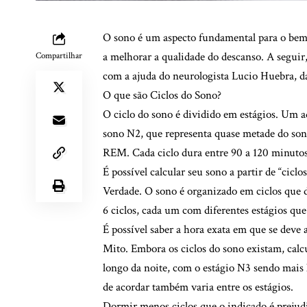
O sono é um aspecto fundamental para o bem-e
a melhorar a qualidade do descanso. A seguir
Compartilhar
com a ajuda do neurologista Lucio Huebra, d
O que são Ciclos do Sono?
O ciclo do sono é dividido em estágios. Um a
sono N2, que representa quase metade do sono
REM. Cada ciclo dura entre 90 a 120 minutos e
É possível calcular seu sono a partir de “ciclos
Verdade. O sono é organizado em ciclos que 
6 ciclos, cada um com diferentes estágios qu
É possível saber a hora exata em que se deve 
Mito. Embora os ciclos do sono existam, calcu
longo da noite, com o estágio N3 sendo mais
de acordar também varia entre os estágios.
Dormir menos ciclos que o indicado é prejudi