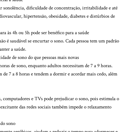
 sonolência, dificuldade de concentração, irritabilidade e até
ovascular, hipertensão, obesidade, diabetes e distúrbios de
ara às 4h ou 5h pode ser benéfico para a saúde
não é saudável se encurtar o sono. Cada pessoa tem um padrão
anter a saúde.
idade de sono do que pessoas mais novas
oras de sono, enquanto adultos necessitam de 7 a 9 horas.
m de 7 a 8 horas e tendem a dormir e acordar mais cedo, além
es, computadores e TVs pode prejudicar o sono, pois estimula o
 excitante das redes sociais também impede o relaxamento
s do sono
ialmente aeróbicos, ajudam a reduzir o tempo para adormecer e