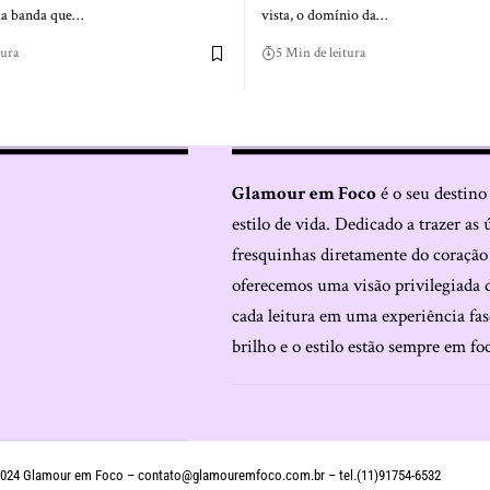
da banda que…
vista, o domínio da…
tura
5 Min de leitura
Glamour em Foco
é o seu destino
estilo de vida. Dedicado a trazer as 
fresquinhas diretamente do coraçã
oferecemos uma visão privilegiada 
cada leitura em uma experiência fas
brilho e o estilo estão sempre em fo
024 Glamour em Foco –
contato@glamouremfoco.com.br
– tel.(11)91754-6532