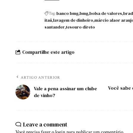
banco bmg
bmg
bolsa de valores
brad
Tag:
itaú
lavagem de dinheiro
márcio alaor arauj
santander
tesouro direto
Compartilhe este artigo
ARTIGO ANTERIOR
Você sabe 
Vale a pena assinar um clube
de vinho?
Leave a comment
Você precisa fazer o
login
para publicar um comentário.