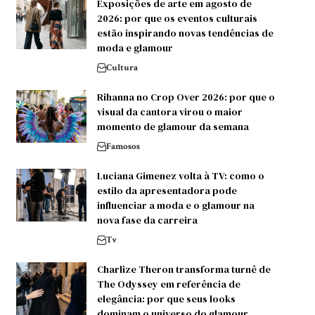
Exposições de arte em agosto de
2026: por que os eventos culturais
estão inspirando novas tendências de
moda e glamour
Cultura
Rihanna no Crop Over 2026: por que o
visual da cantora virou o maior
momento de glamour da semana
Famosos
Luciana Gimenez volta à TV: como o
estilo da apresentadora pode
influenciar a moda e o glamour na
nova fase da carreira
Tv
Charlize Theron transforma turnê de
The Odyssey em referência de
elegância: por que seus looks
dominam o universo do glamour