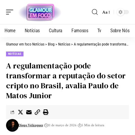
Aa
Home
Notícias
Cultura
Famosos
Tv
Sobre Nós
Glamour em foco Notícias
>
Blog
>
Notícias
>
A regulamentação pode transformar a reputação do setor cripto no Brasil, avalia Paulo de Matos Junior
NOTÍCIAS
A regulamentação pode
transformar a reputação do setor
cripto no Brasil, avalia Paulo de
Matos Junior
Diego Velázquez
11 de março de 2026
5 Min de leitura