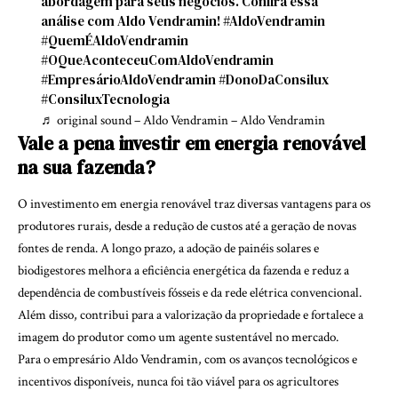
abordagem para seus negócios. Confira essa
análise com Aldo Vendramin!
#AldoVendramin
#QuemÉAldoVendramin
#OQueAconteceuComAldoVendramin
#EmpresárioAldoVendramin
#DonoDaConsilux
#ConsiluxTecnologia
♬ original sound – Aldo Vendramin – Aldo Vendramin
Vale a pena investir em energia renovável
na sua fazenda?
O investimento em energia renovável traz diversas vantagens para os
produtores rurais, desde a redução de custos até a geração de novas
fontes de renda. A longo prazo, a adoção de painéis solares e
biodigestores melhora a eficiência energética da fazenda e reduz a
dependência de combustíveis fósseis e da rede elétrica convencional.
Além disso, contribui para a valorização da propriedade e fortalece a
imagem do produtor como um agente sustentável no mercado.
Para o empresário Aldo Vendramin, com os avanços tecnológicos e
incentivos disponíveis, nunca foi tão viável para os agricultores